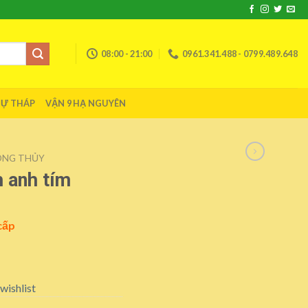
08:00 - 21:00
0961.341.488 - 0799.489.648
TỰ THÁP
VẬN 9 HẠ NGUYÊN
ONG THỦY
 anh tím
cấp
wishlist