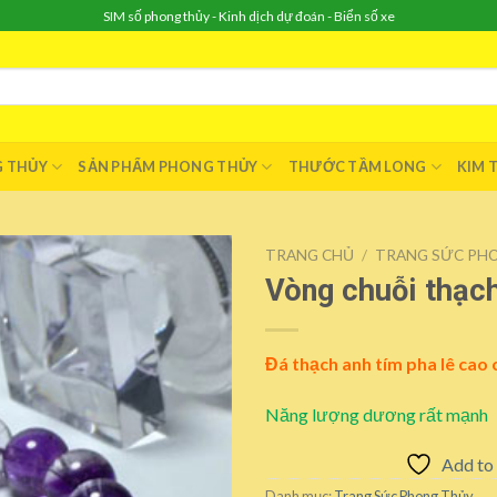
SIM số phong thủy - Kinh dịch dự đoán - Biển số xe
G THỦY
SẢN PHẨM PHONG THỦY
THƯỚC TẦM LONG
KIM 
TRANG CHỦ
/
TRANG SỨC PH
Vòng chuỗi thạch
Add to
Đá thạch anh tím pha lê cao 
wishlist
Năng lượng dương rất mạnh
Add to 
Danh mục:
Trang Sức Phong Thủy