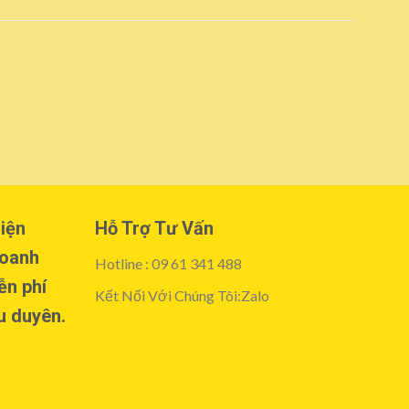
Add to
wishlist
iện
Hỗ Trợ Tư Vấn
doanh
Hotline : 09 61 341 488
ễn phí
Kết Nối Với Chúng Tôi:Zalo
u duyên.