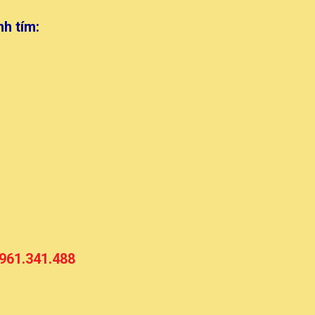
h tím:
961.341.488