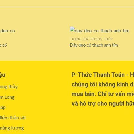
TRANG SỨC PHONG THỦY
o cổ
Dây đeo cổ thạch anh tím
Add to
wishlist
ệu
P-Thức Thanh Toán - H
chúng tôi không kinh 
ong thủy
mua bán. Chỉ tư vấn mi
m Long
và hỗ trợ cho người hữ
háp
iểm thần sát
 năng lượng