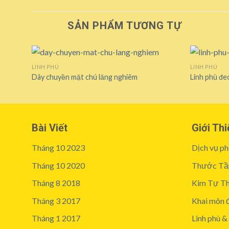
SẢN PHẨM TƯƠNG TỰ
LINH PHÙ
LINH PHÙ
Dây chuyền mặt chú lăng nghiêm
Linh phù đe
Add to
wishlist
Bài Viết
Giới Thi
Tháng 10 2023
Dịch vụ ph
Tháng 10 2020
Thước Tầ
Tháng 8 2018
Kim Tự T
Tháng 3 2017
Khai môn đ
Tháng 1 2017
Linh phù &