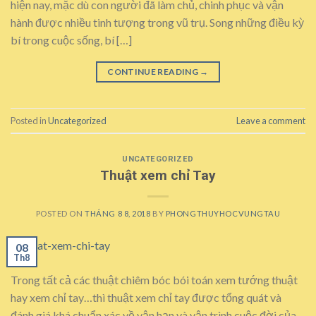
hiện nay, mặc dù con người đã làm chủ, chinh phục và vận
hành được nhiều tinh tượng trong vũ trụ. Song những điều kỳ
bí trong cuộc sống, bí […]
CONTINUE READING
→
Posted in
Uncategorized
Leave a comment
UNCATEGORIZED
Thuật xem chỉ Tay
POSTED ON
THÁNG 8 8, 2018
BY
PHONGTHUYHOCVUNGTAU
08
Th8
Trong tất cả các thuật chiêm bóc bói toán xem tướng thuật
hay xem chỉ tay…thì thuật xem chỉ tay được tổng quát và
đánh giá khá chuẩn xác về vận hạn và vận trình cuộc đời của