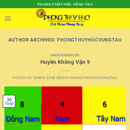
Skip
PHONG THỦY HỌC VŨNG TÀU
to
content
AUTHOR ARCHIVES:
PHONGTHUYHOCVUNGTAU
UNCATEGORIZED
Huyền Không Vận 9
POSTED ON
THÁNG 10 30, 2023
BY
PHONGTHUYHOCVUNGTAU
30
Th10