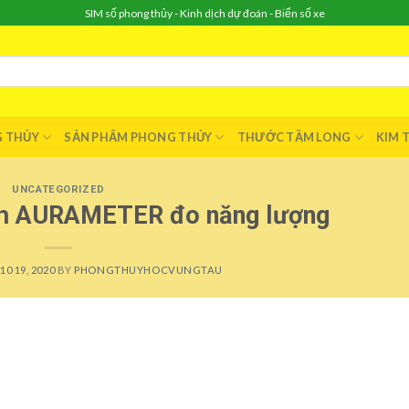
SIM số phong thủy - Kinh dịch dự đoán - Biển số xe
G THỦY
SẢN PHẨM PHONG THỦY
THƯỚC TẦM LONG
KIM 
UNCATEGORIZED
nh AURAMETER đo năng lượng
0 19, 2020
BY
PHONGTHUYHOCVUNGTAU