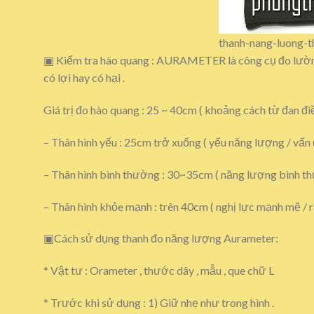
thanh-nang-luong-
▣ Kiểm tra hào quang : AURAMETER là công cụ đo lường
có lợi hay có hại .
Giá trị đo hào quang : 25 ~ 40cm ( khoảng cách từ đan 
– Thân hình yếu : 25cm trở xuống ( yếu năng lượng / vấn
– Thân hình bình thường : 30~35cm ( năng lượng bình th
– Thân hình khỏe mạnh : trên 40cm ( nghị lực mạnh mẽ / 
▣Cách sử dụng thanh đo năng lượng Aurameter:
* Vật tư : Orameter , thước dây , mẫu , que chữ L
* Trước khi sử dụng : 1) Giữ nhẹ như trong hình .