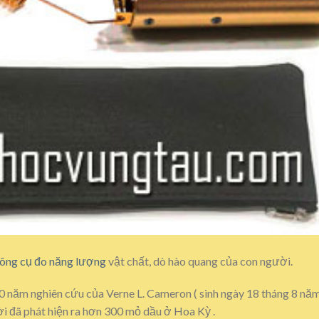
ông cụ đo năng lượng
vật chất, dò hào quang của con người.
ăm nghiên cứu của Verne L. Cameron ( sinh ngày 18 tháng 8 năm
ời đã phát hiện ra hơn 300 mỏ dầu ở Hoa Kỳ .