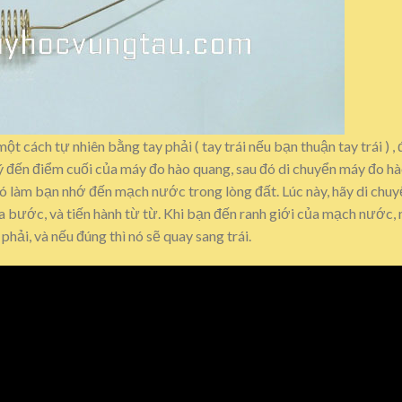
ột cách tự nhiên bằng tay phải ( tay trái nếu bạn thuận tay trái ) ,
 ý đến điểm cuối của máy đo hào quang, sau đó di chuyển máy đo h
c, nó làm bạn nhớ đến mạch nước trong lòng đất. Lúc này, hãy di ch
ửa bước, và tiến hành từ từ. Khi bạn đến ranh giới của mạch nước,
hải, và nếu đúng thì nó sẽ quay sang trái.