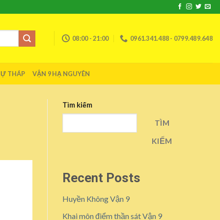
08:00 - 21:00
0961.341.488 - 0799.489.648
TỰ THÁP
VẬN 9 HẠ NGUYÊN
Tìm kiếm
TÌM
KIẾM
Recent Posts
Huyền Không Vận 9
Khai môn điểm thần sát Vận 9