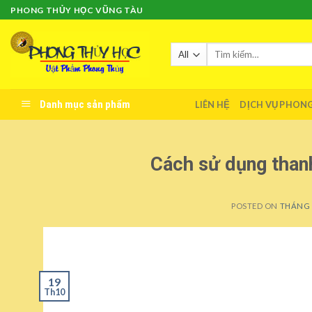
Skip
PHONG THỦY HỌC VŨNG TÀU
to
content
Tìm
kiếm:
Danh mục sản phẩm
LIÊN HỆ
DỊCH VỤ PHON
Cách sử dụng tha
POSTED ON
THÁNG 1
19
Th10