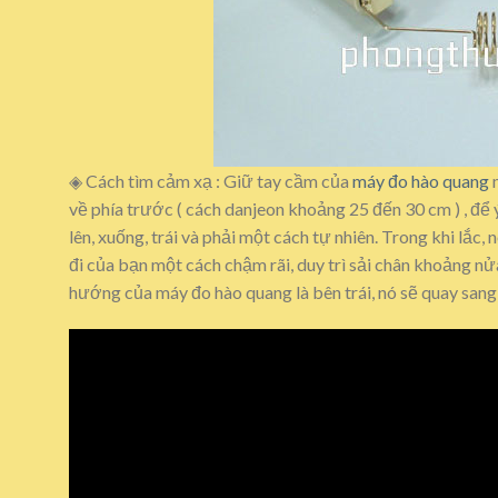
◈ Cách tìm cảm xạ : Giữ tay cầm của
máy đo hào quang
m
về phía trước ( cách danjeon khoảng 25 đến 30 cm ) , để
lên, xuống, trái và phải một cách tự nhiên. Trong khi lắ
đi của bạn một cách chậm rãi, duy trì sải chân khoảng n
hướng của máy đo hào quang là bên trái, nó sẽ quay sang p