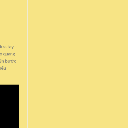
 đưa tay
ào quang
uyển bước
 nếu