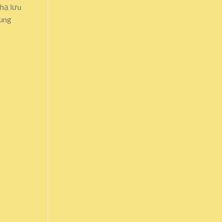
 hạ lưu
rung